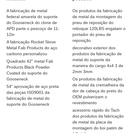
A fabricação de metal
Os produtos da fabricação
federal amarela do suporte
de metal da montagem do
do Gooseneck do clone de
pneu de reposição do
APD parte o pescoço de 11-
reboque 120LBS engatam o
12in
portador do pneu de
reposição
A fabricação Rocket Stove
Metal Fab Products do aço
decorativo exterior dos
carbono personalizou
produtos da fabricação de
metal do suporte da
Quadrado 42" metal Fab
maneira do cargo 4x4 3 de
Products Black Powder
2mm 3mm
Coated do suporte do
Gooseneck
Os produtos da fabricação
de metal da cremalheira da
54" aprovação de aço preta
dor de cabeça do preto do
das peças ISO9001 da
OEM pulverizam o
fabricação de metal do
revestimento
suporte do Gooseneck
acessório rápido do Tach
dos produtos da fabricação
de metal da placa da
montagem do boi patim de