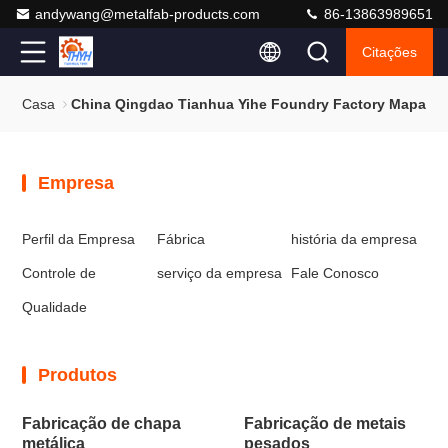
andywang@metalfab-products.com
86-13863989651
Citações
Casa
China Qingdao Tianhua Yihe Foundry Factory Mapa Do
Empresa
Perfil da Empresa
Fábrica
história da empresa
Controle de
serviço da empresa
Fale Conosco
Qualidade
Produtos
Fabricação de chapa
Fabricação de metais
metálica
pesados