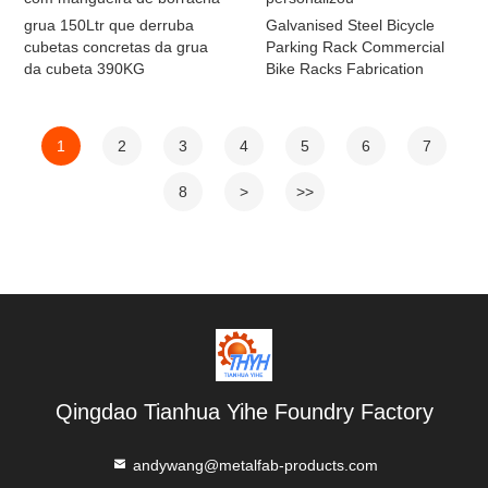
grua 150Ltr que derruba
Galvanised Steel Bicycle
cubetas concretas da grua
Parking Rack Commercial
da cubeta 390KG
Bike Racks Fabrication
1
2
3
4
5
6
7
8
>
>>
Qingdao Tianhua Yihe Foundry Factory
andywang@metalfab-products.com