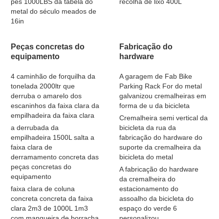
pés 1000LBS da tabela do
recolha de lixo 400L
metal do século meados de
16in
Peças concretas do
Fabricação do
equipamento
hardware
4 caminhão de forquilha da
A garagem de Fab Bike
tonelada 2000ltr que
Parking Rack For do metal
derruba o amarelo dos
galvanizou cremalheiras em
escaninhos da faixa clara da
forma de u da bicicleta
empilhadeira da faixa clara
Cremalheira semi vertical da
a derrubada da
bicicleta da rua da
empilhadeira 1500L salta a
fabricação do hardware do
faixa clara de
suporte da cremalheira da
derramamento concreta das
bicicleta do metal
peças concretas do
A fabricação do hardware
equipamento
da cremalheira do
faixa clara de coluna
estacionamento do
concreta concreta da faixa
assoalho da bicicleta do
clara 2m3 de 1000L 1m3
espaço do verde 6
com mangueira de borracha
personalizou