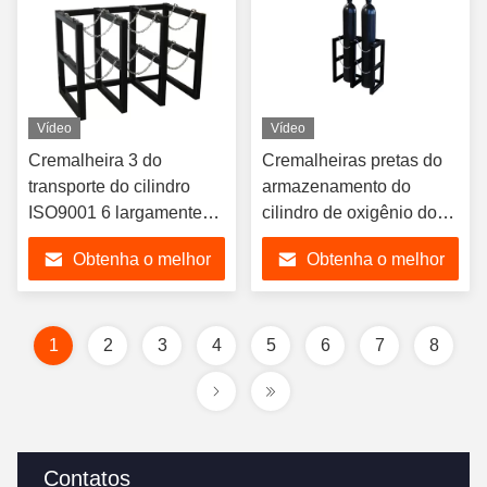
Vídeo
Vídeo
Cremalheira 3 do
Cremalheiras pretas do
transporte do cilindro
armazenamento do
ISO9001 6 largamente
cilindro de oxigênio dos
pela cremalheira
tanques da fabricação 2
Obtenha o melhor
Obtenha o melhor
profunda da garrafa do
da cremalheira do
N2 2
cilindro de gás
preço
preço
1
2
3
4
5
6
7
8
Contatos