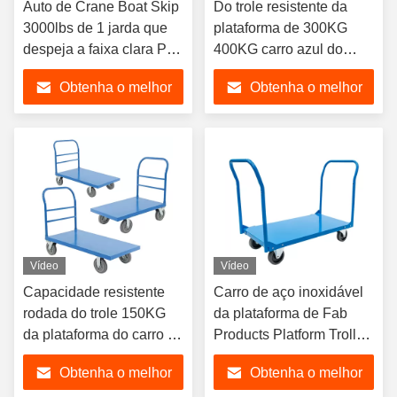
Auto de Crane Boat Skip
Do trole resistente da
3000lbs de 1 jarda que
plataforma de 300KG
despeja a faixa clara Pan
400KG carro azul do
For Solid Waste
impulso do caminhão de
Obtenha o melhor
Obtenha o melhor
mão
preço
preço
Vídeo
Vídeo
Capacidade resistente
Carro de aço inoxidável
rodada do trole 150KG
da plataforma de Fab
da plataforma do carro da
Products Platform Trolley
mão do OEM quatro
500kg do metal
Obtenha o melhor
Obtenha o melhor