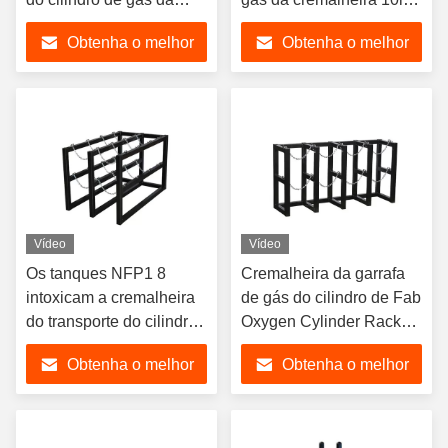
distribuição da
do armazenamento do
Obtenha o melhor
Obtenha o melhor
empilhadeira
tanque de oxigênio do
cilindro
preço
preço
Vídeo
Vídeo
Os tanques NFP1 8
Cremalheira da garrafa
intoxicam a cremalheira
de gás do cilindro de Fab
do transporte do cilindro
Oxygen Cylinder Rack
de gás da fabricação da
OSHA 4 do metal
Obtenha o melhor
Obtenha o melhor
cremalheira do cilindro
preço
preço