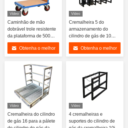
Vídeo
Vídeo
Caminhão de mão
Cremalheira 5 do
dobrável trole resistente
armazenamento do
da plataforma de 500
cilindro de gás de 10
quilogramas para o
tanques largamente 2
Obtenha o melhor
Obtenha o melhor
armazém
pelo metal profundo Fab
Products
preço
preço
Vídeo
Vídeo
Cremalheira do cilindro
4 cremalheiras e
de gás 16 para a pálete
suportes do cilindro de
do cilindro de gás da
gás da cremalheira 10in