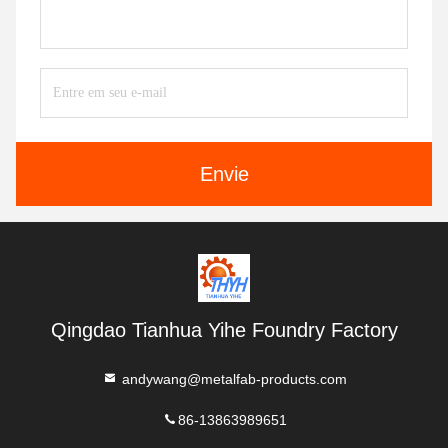
Envie
Qingdao Tianhua Yihe Foundry Factory
andywang@metalfab-products.com
86-13863989651