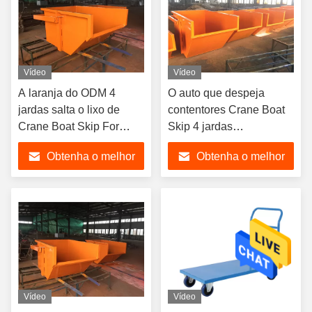
Vídeo
Vídeo
A laranja do ODM 4
O auto que despeja
jardas salta o lixo de
contentores Crane Boat
Crane Boat Skip For
Skip 4 jardas
Construction
personalizou com seu
Obtenha o melhor
Obtenha o melhor
logotipo
preço
preço
Vídeo
Vídeo