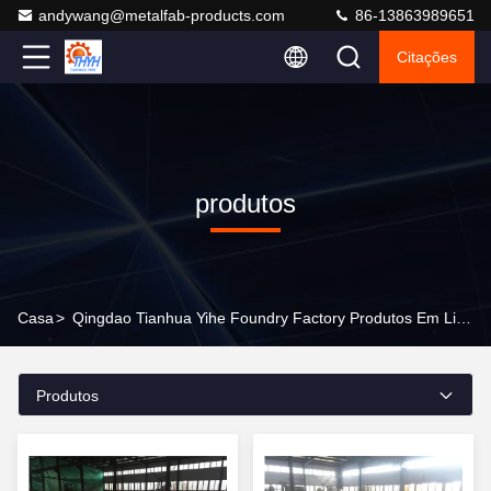
andywang@metalfab-products.com
86-13863989651
Citações
produtos
Casa
>
Qingdao Tianhua Yihe Foundry Factory Produtos Em Linha
Produtos