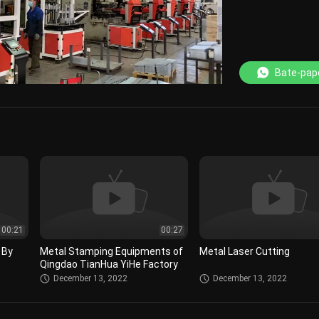
Loaded
:
100.00%
Bate-pap
00:21
00:27
 By
Metal Stamping Equipments of
Metal Laser Cutting
Qingdao TianHua YiHe Factory
December 13, 2022
December 13, 2022