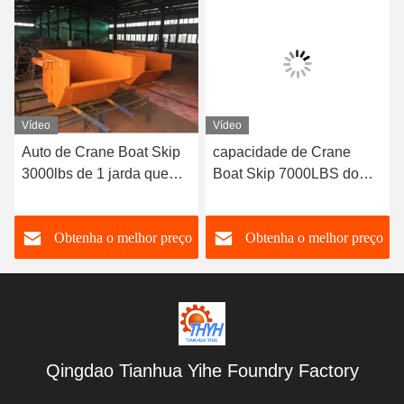
Vídeo
Vídeo
Auto de Crane Boat Skip
capacidade de Crane
3000lbs de 1 jarda que
Boat Skip 7000LBS do
despeja a faixa clara Pan
trole da recolha de lixo
For Solid Waste
400L
o
Obtenha o melhor preço
Obtenha o melhor preço
Qingdao Tianhua Yihe Foundry Factory