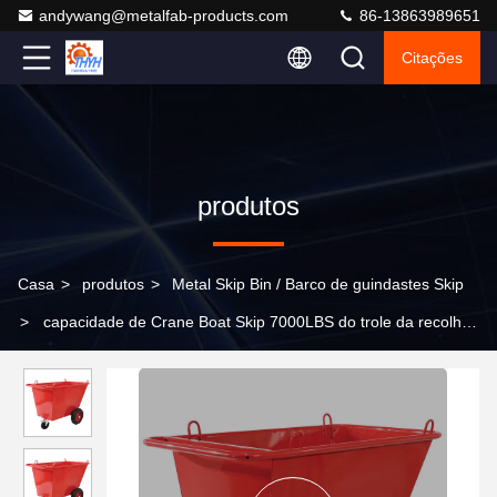
andywang@metalfab-products.com
86-13863989651
Citações
produtos
Casa
>
produtos
>
Metal Skip Bin / Barco de guindastes Skip
>
capacidade de Crane Boat Skip 7000LBS do trole da recolha
de lixo 400L