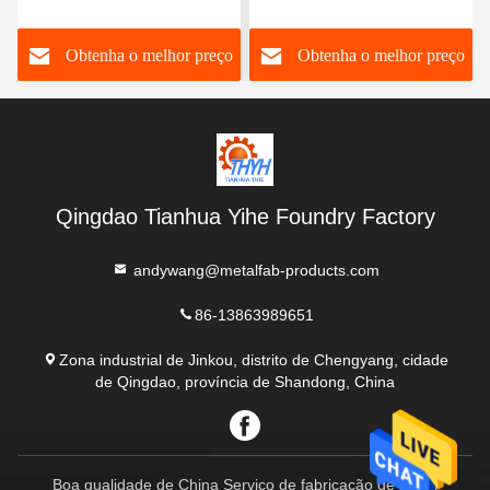
transporte de materiais da
da barra de pitada do rolo
barra do corvo do rolo do
1500kg
o
Obtenha o melhor preço
Obtenha o melhor preço
OEM 5000kg
Qingdao Tianhua Yihe Foundry Factory
andywang@metalfab-products.com
86-13863989651
Zona industrial de Jinkou, distrito de Chengyang, cidade
de Qingdao, província de Shandong, China
Boa qualidade de China Serviço de fabricação de metal