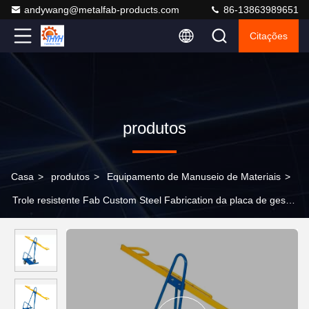
andywang@metalfab-products.com
86-13863989651
Citações
produtos
Casa
>
produtos
>
Equipamento de Manuseio de Materiais
>
Trole resistente Fab Custom Steel Fabrication da placa de gesso
150KGS