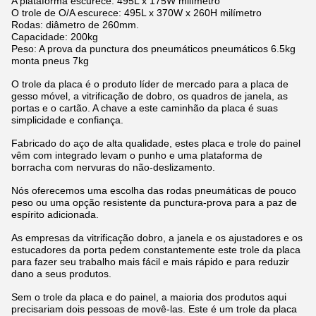
A plataforma escurece: 495L x 175W milímetro
O trole de O/A escurece: 495L x 370W x 260H milímetro
Rodas: diâmetro de 260mm.
Capacidade: 200kg
Peso: A prova da punctura dos pneumáticos pneumáticos 6.5kg
monta pneus 7kg
O trole da placa é o produto líder de mercado para a placa de
gesso móvel, a vitrificação de dobro, os quadros de janela, as
portas e o cartão. A chave a este caminhão da placa é suas
simplicidade e confiança.
Fabricado do aço de alta qualidade, estes placa e trole do painel
vêm com integrado levam o punho e uma plataforma de
borracha com nervuras do não-deslizamento.
Nós oferecemos uma escolha das rodas pneumáticas de pouco
peso ou uma opção resistente da punctura-prova para a paz de
espírito adicionada.
As empresas da vitrificação dobro, a janela e os ajustadores e os
estucadores da porta pedem constantemente este trole da placa
para fazer seu trabalho mais fácil e mais rápido e para reduzir
dano a seus produtos.
Sem o trole da placa e do painel, a maioria dos produtos aqui
precisariam dois pessoas de movê-las. Este é um trole da placa