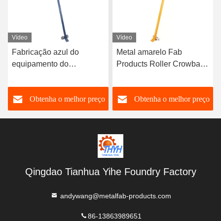
Vídeo
Vídeo
Fabricação azul do
Metal amarelo Fab
equipamento do
Products Roller Crowbar
transporte de materiais da
da barra de pitada do rolo
barra do corvo do rolo do
1500kg
o
Obtenha o melhor preço
Obtenha o melhor preço
OEM 5000kg
Qingdao Tianhua Yihe Foundry Factory
andywang@metalfab-products.com
86-13863989651