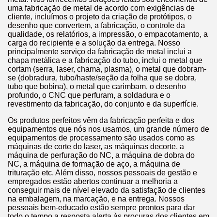
uma fabricação de metal de acordo com exigências de
cliente, incluímos o projeto da criação de protótipos, o
desenho que convertem, a fabricação, o controle da
qualidade, os relatórios, a impressão, o empacotamento, a
carga do recipiente e a solução da entrega. Nosso
principalmente serviço da fabricação de metal inclui a
chapa metálica e a fabricação do tubo, inclui o metal que
cortam (serra, laser, chama, plasma), o metal que dobram-
se (dobradura, tubo/haste/seção da folha que se dobra,
tubo que bobina), o metal que carimbam, o desenho
profundo, o CNC que perfuram, a soldadura e o
revestimento da fabricação, do conjunto e da superfície.
Os produtos perfeitos vêm da fabricação perfeita e dos
equipamentos que nós nos usamos, um grande número de
equipamentos de processamento são usados como as
máquinas de corte do laser, as máquinas decorte, a
máquina de perfuração do NC, a máquina de dobra do
NC, a máquina de formação de aço, a máquina de
trituração etc. Além disso, nossos pessoais de gestão e
empregados estão abertos continuar a melhoria a
conseguir mais de nível elevado da satisfação de clientes
na embalagem, na marcação, e na entrega. Nossos
pessoais bem-educado estão sempre prontos para dar
todo o tempo a resposta alerta às procuras dos clientes em