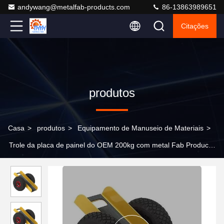
andywang@metalfab-products.com
86-13863989651
Citações
produtos
Casa
>
produtos
>
Equipamento de Manuseio de Materiais
>
Trole da placa de painel do OEM 200kg com metal Fab Products
dos pneumáticos pneumáticos