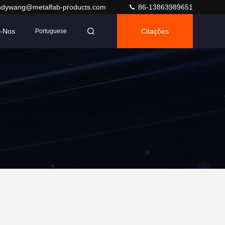
ndywang@metalfab-products.com
86-13863989651
e-Nos
Citações
Portuguese