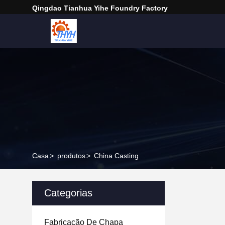
Qingdao Tianhua Yihe Foundry Factory
Casa
>
produtos
>
China Casting
Categorias
Fabricação De Chapa