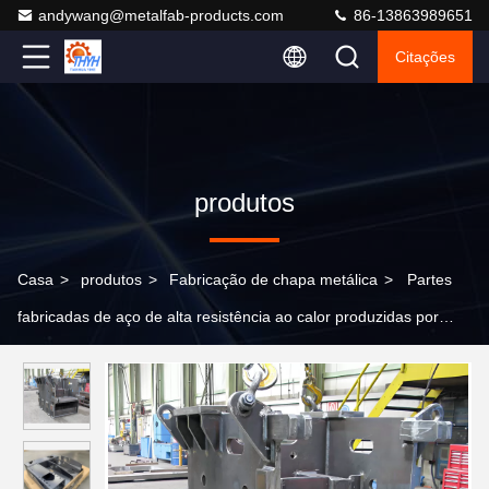
andywang@metalfab-products.com
86-13863989651
Citações
produtos
Casa
>
produtos
>
Fabricação de chapa metálica
>
Partes
fabricadas de aço de alta resistência ao calor produzidas por
corte a laser CNC para aplicações industriais