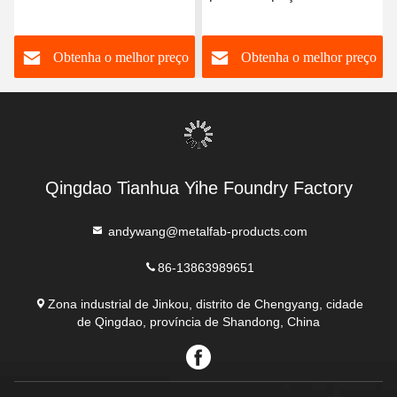
Coated do suporte do
da fabricação de metal do
Gooseneck
suporte do Gooseneck
o
Obtenha o melhor preço
Obtenha o melhor preço
Qingdao Tianhua Yihe Foundry Factory
andywang@metalfab-products.com
86-13863989651
Zona industrial de Jinkou, distrito de Chengyang, cidade
de Qingdao, província de Shandong, China