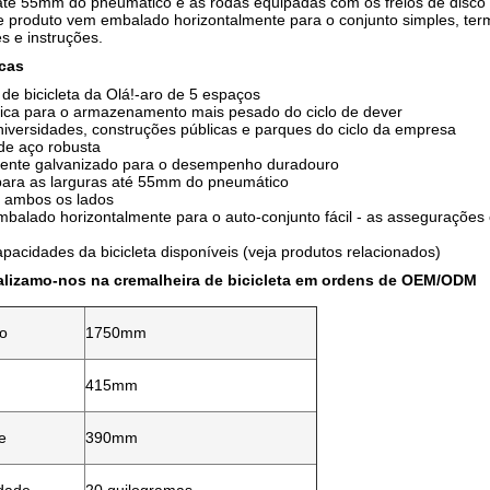
 até 55mm do pneumático e as rodas equipadas com os freios de disco 
 produto vem embalado horizontalmente para o conjunto simples, te
s e instruções.
icas
de bicicleta da Olá!-aro de 5 espaços
tica para o armazenamento mais pesado do ciclo de dever
niversidades, construções públicas e parques do ciclo da empresa
de aço robusta
ente galvanizado para o desempenho duradouro
para as larguras até 55mm do pneumático
e ambos os lados
balado horizontalmente para o auto-conjunto fácil - as assegurações 
capacidades da bicicleta disponíveis (veja produtos relacionados)
alizamo-nos na cremalheira de bicicleta em ordens de OEM/ODM
o
1750mm
415mm
e
390mm