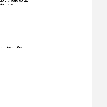
do diâmetro de até
rmina com
e as instruções