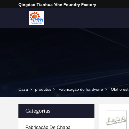
Qingdao Tianhua Yihe Foundry Factory
Casa
>
produtos
>
Fabricação do hardware
>
Olá! o es
Categorias
Fabricação De Chapa