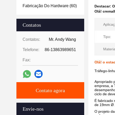
Fabricação Do Hardware
(60)
Destacar:
O
Olá! cremal
Contatos
Aplicaç
Tipo:
Contatos:
Mr. Andy Wang
Materia
Telefone:
86-13863989651
Fax:
Olá! o esta
Tráfego-linh
Apropriado p
empresa, a T
Contato agora
desempenho 
ciclo de deve
É fabricado 
de 19mm Ø p
Envie-nos
O projeto da