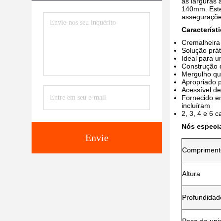
as larguras
140mm. Este
asseguraçõe
Característ
Cremalheira 
Solução prá
Ideal para u
Construção 
Mergulho qu
Apropriado 
Acessível d
Fornecido em
incluíram
2, 3, 4 e 6 
Nós especi
Envie
Compriment
Altura
Profundidad