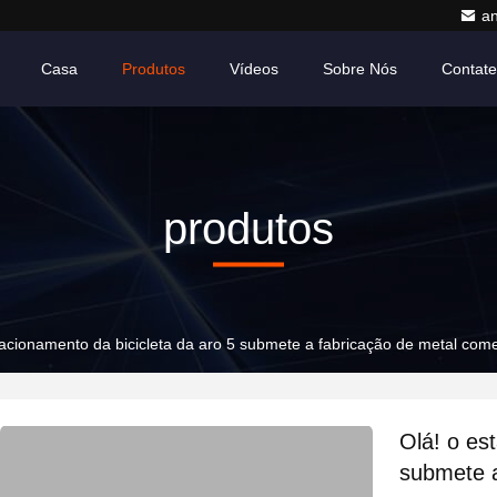
a
Casa
Produtos
Vídeos
Sobre Nós
Contat
produtos
tacionamento da bicicleta da aro 5 submete a fabricação de metal com
Olá! o es
submete a