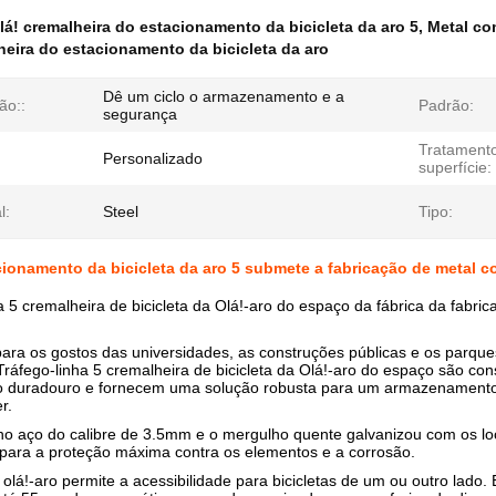
lá! cremalheira do estacionamento da bicicleta da aro 5
,
Metal co
heira do estacionamento da bicicleta da aro
Dê um ciclo o armazenamento e a
ão::
Padrão:
segurança
Tratament
Personalizado
superfície:
l:
Steel
Tipo:
cionamento da bicicleta da aro 5 submete a fabricação de metal 
a 5 cremalheira de bicicleta da Olá!-aro do espaço da fábrica da fabri
ara os gostos das universidades, as construções públicas e os parques
ráfego-linha 5 cremalheira de bicicleta da Olá!-aro do espaço são con
duradouro e fornecem uma solução robusta para um armazenamento
r.
no aço do calibre de 3.5mm e o mergulho quente galvanizou com os lo
ara a proteção máxima contra os elementos e a corrosão.
 olá!-aro permite a acessibilidade para bicicletas de um ou outro lado.