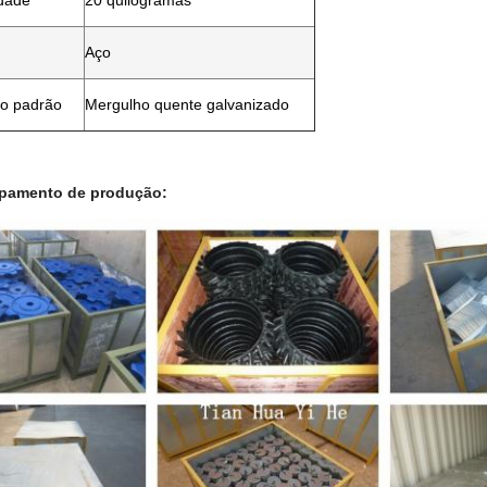
dade
20 quilogramas
Aço
o padrão
Mergulho quente galvanizado
pamento de produção:
Deixe um recado
Ligaremos para você em breve!