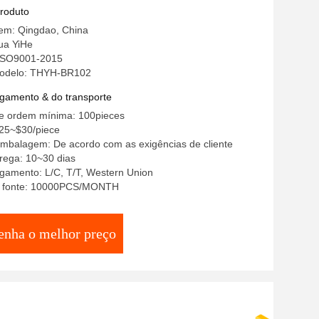
ento da bicicleta
produto
gem: Qingdao, China
ua YiHe
 ISO9001-2015
odelo: THYH-BR102
gamento & do transporte
e ordem mínima: 100pieces
25~$30/piece
embalagem: De acordo com as exigências de cliente
rega: 10~30 dias
gamento: L/C, T/T, Western Union
a fonte: 10000PCS/MONTH
enha o melhor preço