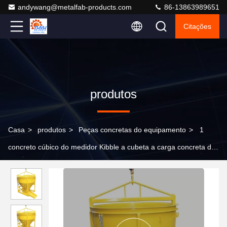
andywang@metalfab-products.com
86-13863989651
Citações
produtos
Casa
>
produtos
>
Peças concretas do equipamento
>
1
concreto cúbico do medidor Kibble a cubeta a carga concreta das
peças 3000kg do equipamento