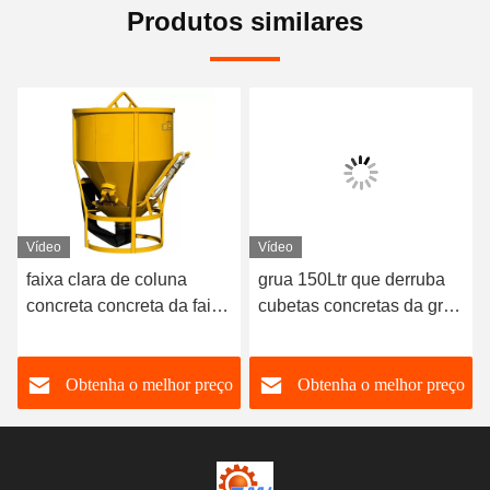
Produtos similares
Vídeo
Vídeo
faixa clara de coluna
grua 150Ltr que derruba
concreta concreta da faixa
cubetas concretas da grua
clara 2m3 de 1000L 1m3
da cubeta 390KG
com mangueira de
o
Obtenha o melhor preço
Obtenha o melhor preço
borracha