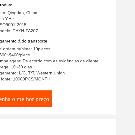
produto
gem: Qingdao, China
ua YiHe
 ISO9001-2015
odelo: THYH-FA207
gamento & do transporte
e ordem mínima: 10pieces
300~$400/piece
embalagem: De acordo com as exigências de cliente
rega: 10~30 dias
gamento: L/C, T/T, Western Union
a fonte: 10000PCS/MONTH
enha o melhor preço