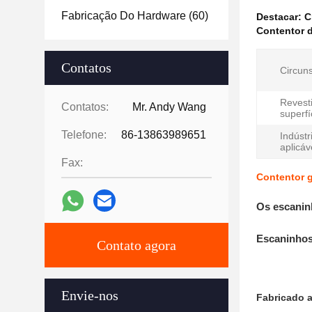
Fabricação Do Hardware
(60)
Destacar:
C
Contentor d
Contatos
Circuns
Revest
Contatos:
Mr. Andy Wang
superfí
Telefone:
86-13863989651
Indústr
aplicáv
Fax:
Contentor g
Os escanin
Escaninhos 
Contato agora
Envie-nos
Fabricado 