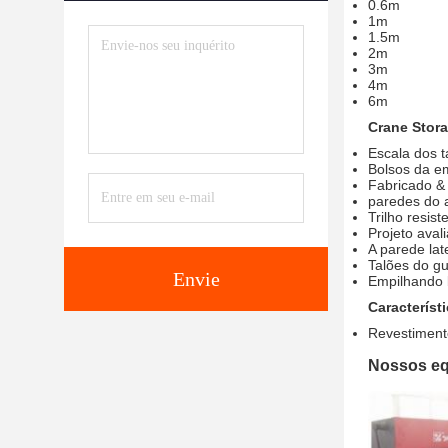
0.6m
1m
1.5m
2m
3m
4m
6m
Crane Stor
Escala dos 
Bolsos da e
Fabricado & 
paredes do 
Trilho resis
Projeto aval
A parede lat
Talões do g
Envie
Empilhando 
Característ
Revestiment
Nossos eq