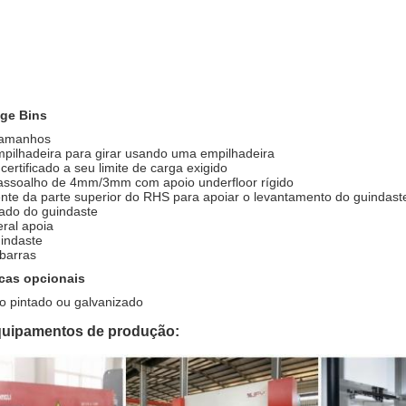
age Bins
tamanhos
mpilhadeira para girar usando uma empilhadeira
certificado a seu limite de carga exigido
assoalho de 4mm/3mm com apoio underfloor rígido
tente da parte superior do RHS para apoiar o levantamento do guindast
iado do guindaste
eral apoia
uindaste
barras
icas opcionais
o pintado ou galvanizado
uipamentos de produção: