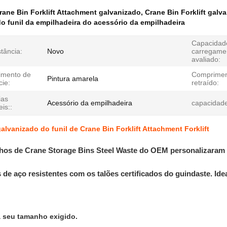
rane Bin Forklift Attachment galvanizado
,
Crane Bin Forklift galv
o funil da empilhadeira do acessório da empilhadeira
Capacidad
tância:
Novo
carregame
avaliado:
imento de
Comprime
Pintura amarela
cie:
retraído:
ias
Acessório da empilhadeira
capacidade
eis::
alvanizado do funil de Crane Bin Forklift Attachment Forklift
hos de Crane Storage Bins Steel Waste do OEM personalizaram 
de aço resistentes com os talões certificados do guindaste. Ide
a seu tamanho exigido.