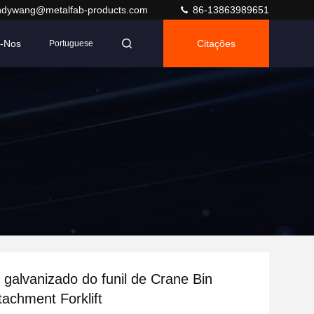
ndywang@metalfab-products.com
86-13863989651
e-Nos
Citações
Portuguese
 galvanizado do funil de Crane Bin
ttachment Forklift