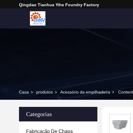
Qingdao Tianhua Yihe Foundry Factory
Casa
>
produtos
>
Acessório da empilhadeira
>
Contento
Categorias
Fabricação De Chapa