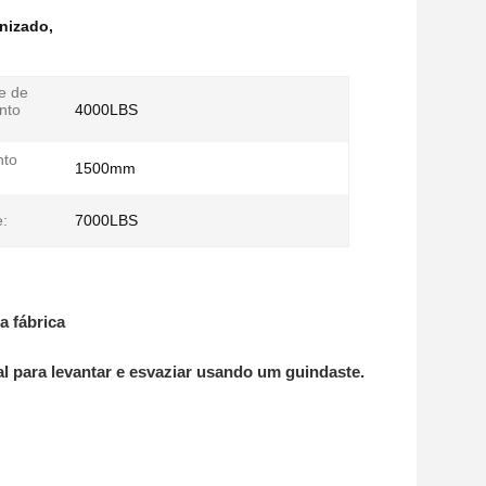
anizado
,
e de
nto
4000LBS
nto
1500mm
:
7000LBS
a fábrica
al para levantar e esvaziar usando um guindaste.